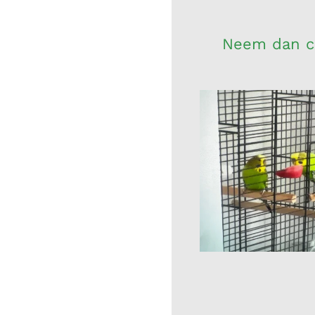
Neem dan co
Naam: Navru
Vergroot