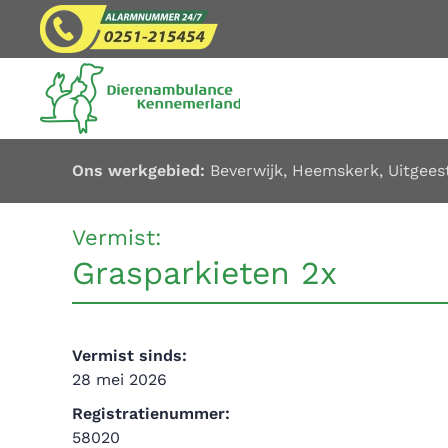
Overslaan en naar de inhoud gaan
Ons werkgebied:
Beverwijk
,
Heemskerk
,
Uitgees
Vermist:
Grasparkieten 2x
Vermist sinds:
28 mei 2026
Registratienummer:
58020