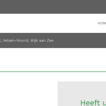
HOM
t
,
Velsen-Noord
,
Wijk aan Zee
Heeft u