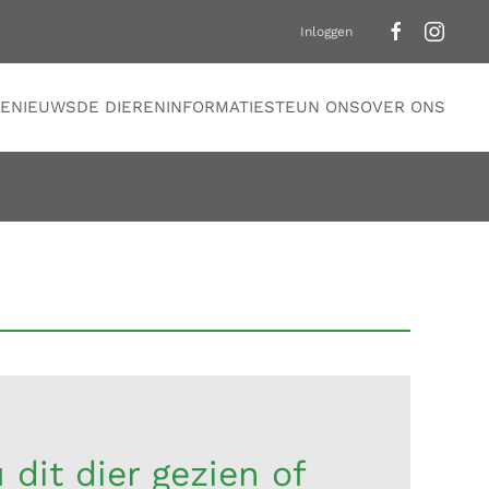
Inloggen
E
NIEUWS
DE DIEREN
INFORMATIE
STEUN ONS
OVER ONS
 dit dier gezien of