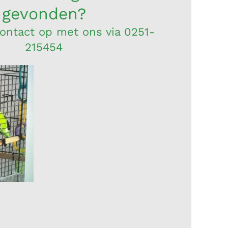
gevonden?
ntact op met ons via 0251-
215454
z