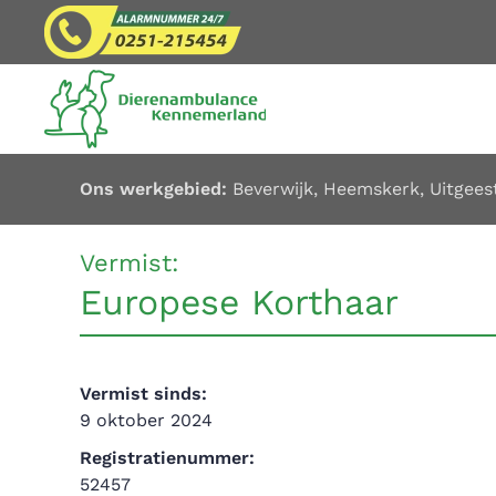
Overslaan en naar de inhoud gaan
Ons werkgebied:
Beverwijk
,
Heemskerk
,
Uitgees
Vermist:
Europese Korthaar
Vermist sinds:
9 oktober 2024
Registratienummer:
52457