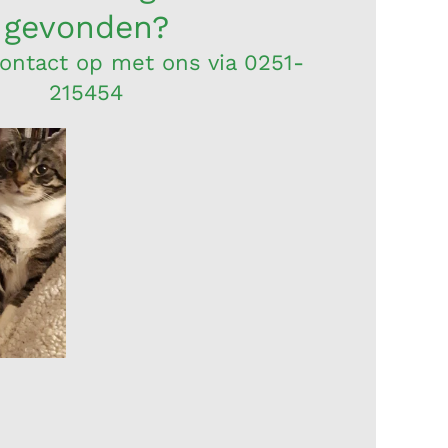
gevonden?
ntact op met ons via 0251-
215454
e