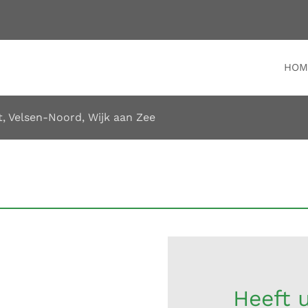
HOM
t
,
Velsen-Noord
,
Wijk aan Zee
Heeft u