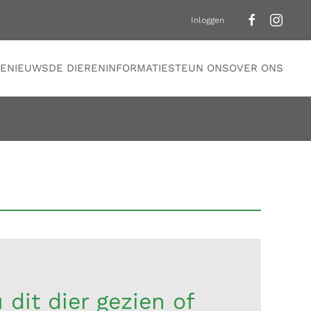
Inloggen
E
NIEUWS
DE DIEREN
INFORMATIE
STEUN ONS
OVER ONS
 dit dier gezien of