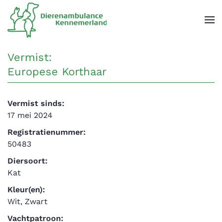
Overslaan en naar de inhoud gaan
Vermist:
Europese Korthaar
Vermist sinds:
17 mei 2024
Registratienummer:
50483
Diersoort:
Kat
Kleur(en):
Wit, Zwart
Vachtpatroon: