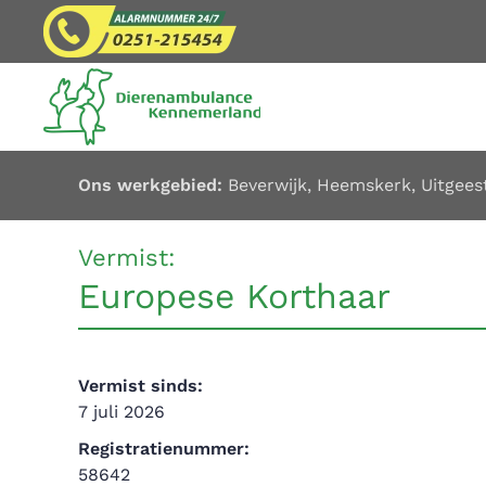
Overslaan en naar de inhoud gaan
Ons werkgebied:
Beverwijk
,
Heemskerk
,
Uitgees
Vermist:
Europese Korthaar
Vermist sinds:
7 juli 2026
Registratienummer:
58642