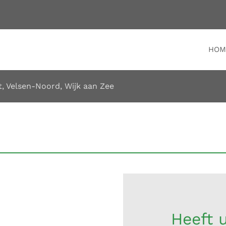
HOM
t
,
Velsen-Noord
,
Wijk aan Zee
Heeft u