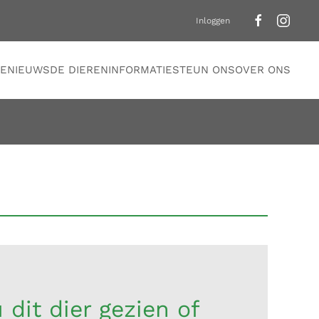
Inloggen
E
NIEUWS
DE DIEREN
INFORMATIE
STEUN ONS
OVER ONS
 dit dier gezien of