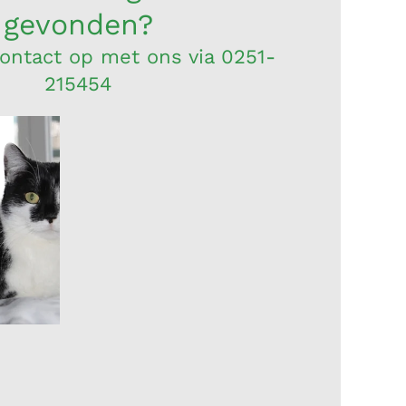
gevonden?
ntact op met ons via 0251-
215454
na